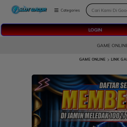
Skip
Search
GAME
to
Categories
for
ONLINE
Content
items
or
shops
LOGIN
GAME ONLIN
GAME ONLINE
LINK GA