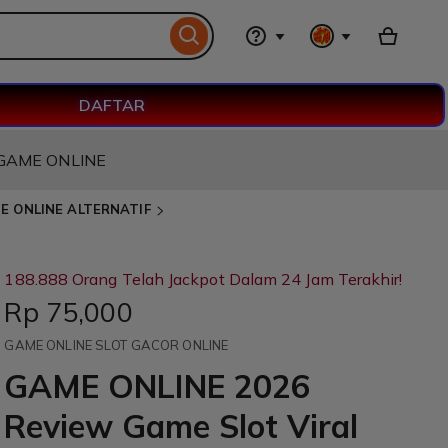
DAFTAR
 GAME ONLINE
E ONLINE ALTERNATIF
188.888 Orang Telah Jackpot Dalam 24 Jam Terakhir!
Price:
Rp 75,000
GAME ONLINE SLOT GACOR ONLINE
GAME ONLINE 2026
Review Game Slot Viral